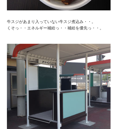
牛スジがあまり入っていない牛スジ煮込み・・。
くそっ・・エネルギー補給っ・・補給を優先っ・・。