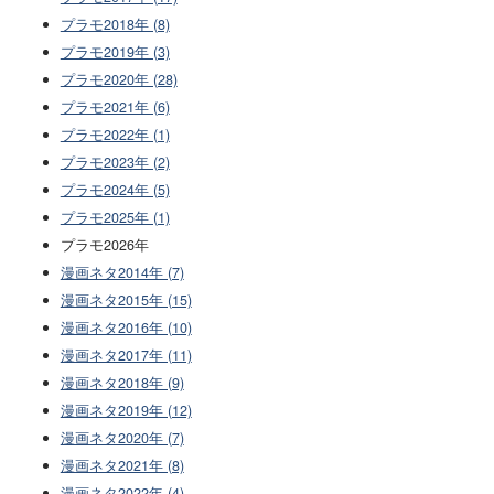
プラモ2018年 (8)
プラモ2019年 (3)
プラモ2020年 (28)
プラモ2021年 (6)
プラモ2022年 (1)
プラモ2023年 (2)
プラモ2024年 (5)
プラモ2025年 (1)
プラモ2026年
漫画ネタ2014年 (7)
漫画ネタ2015年 (15)
漫画ネタ2016年 (10)
漫画ネタ2017年 (11)
漫画ネタ2018年 (9)
漫画ネタ2019年 (12)
漫画ネタ2020年 (7)
漫画ネタ2021年 (8)
漫画ネタ2022年 (4)