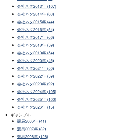
会社ネタ2013年 (107)
会社ネタ2014年 (63)
会社ネタ2015年 (44)
会社ネタ2016年 (54)
会社ネタ2017年 (66)
会社ネタ2018年 (59)
会社ネタ2019年 (54)
会社ネタ2020年 (46)
会社ネタ2021年 (50)
会社ネタ2022年 (59)
会社ネタ2023年 (92)
会社ネタ2024年 (105)
会社ネタ2025年 (100)
会社ネタ2026年 (15)
ギャンブル
競馬2006年 (41)
競馬2007年 (82)
競馬2008年 (128)