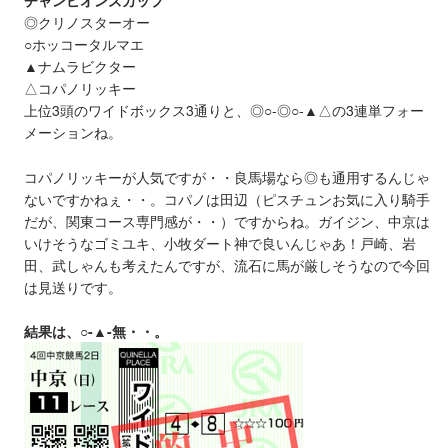
◎クリノスターオー
○ホッコータルマエ
▲ナムラビクター
△コパノリッキー
上位3頭のワイドボックス3通りと、◎○-◎○-▲△の3連単フォー
メーションね。
コパノリッキーが人気ですが・・良馬場なら◎も通用するんじゃ
ないですかねぇ・・。コパノは田辺（ピスチュンお気に入り騎手
だが、関東コース専門感が・・）ですからね。ガイジン、中京は
いけそうなゴミユキ、小牧ダート神で良いんじゃあ！戸崎、岩
田、武しゃんも考えたんですが、流石に馬が厳しそうなので今回
は見送りです。
結果は、○-▲-無・・。